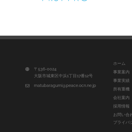
ホーム
〒536-0024
事業案内
大阪市城東区中浜1丁目17番12号
事業実績
matubaragumi@peace.ocn.ne.jp
所有重機
会社案内
採用情報
お問い合
プライバ