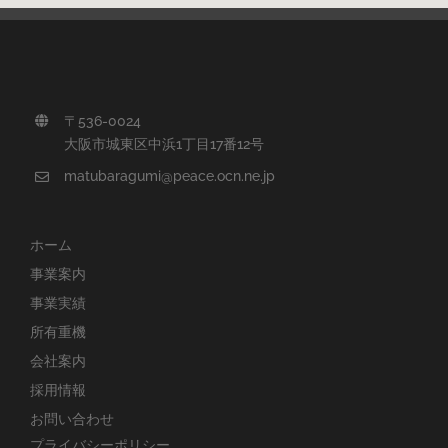
〒536-0024
大阪市城東区中浜1丁目17番12号
matubaragumi@peace.ocn.ne.jp
ホーム
事業案内
事業実績
所有重機
会社案内
採用情報
お問い合わせ
プライバシーポリシー