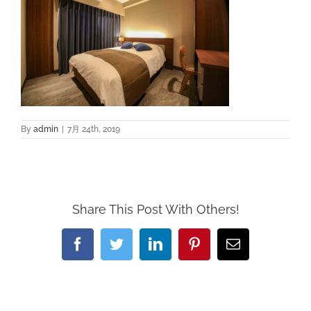
By
admin
|
7月 24th, 2019
Share This Post With Others!
Facebook
Twitter
LinkedIn
Pinterest
電
子
メ
ー
ル