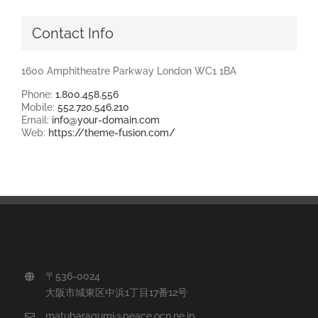
Contact Info
1600 Amphitheatre Parkway London WC1 1BA
Phone:
1.800.458.556
Mobile:
552.720.546.210
Email:
info@your-domain.com
Web:
https://theme-fusion.com/
〒536-0024
大阪市城東区中浜1丁目17番12号
matubaragumi@peace.ocn.ne.jp