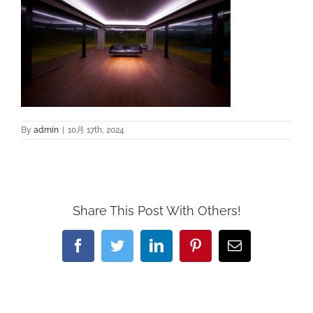
By
admin
|
10月 17th, 2024
Share This Post With Others!
Facebook
Twitter
LinkedIn
Pinterest
電
子
メ
ー
ル