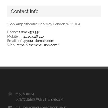
Contact Info
1600 Amphitheatre Parkway London WC1 1BA
Phone:
1.800.458.556
Mobile:
552.720.546.210
Email:
info@your-domain.com
Web:
https://theme-fusion.com/
〒536-0024
大阪市城東区中浜1丁目17番12号
matubaragumi@peace.ocn.ne.jp