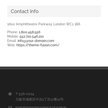
Contact Info
1600 Amphitheatre Parkway London WC1 1BA
Phone:
1.800.458.556
Mobile:
552.720.546.210
Email:
info@your-domain.com
Web:
https://theme-fusion.com/
〒536-0024
大阪市城東区中浜1丁目17番12号
matubaragumi@peace.ocn.ne.jp