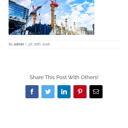
By
admin
|
3月 26th, 2026
Share This Post With Others!
Facebook
Twitter
LinkedIn
Pinterest
電
子
メ
ー
ル