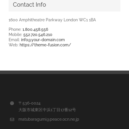
Contact Info
1600 Amphitheatre Parkway London WC1 1BA
Phone:
1.800.458.556
Mobile:
552.720.546.210
Email:
info@your-domain.com
Web:
https://theme-fusion.com/
〒536-0024
大阪市城東区中浜1丁目17番12号
matubaragumi@peace.ocn.ne.jp