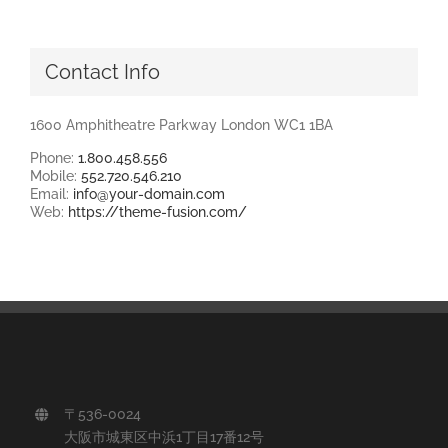
Contact Info
1600 Amphitheatre Parkway London WC1 1BA
Phone:
1.800.458.556
Mobile:
552.720.546.210
Email:
info@your-domain.com
Web:
https://theme-fusion.com/
〒536-0024
大阪市城東区中浜1丁目17番12号