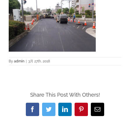
By
admin
|
3月 27th, 2018
Share This Post With Others!
Facebook
Twitter
LinkedIn
Pinterest
電
子
メ
ー