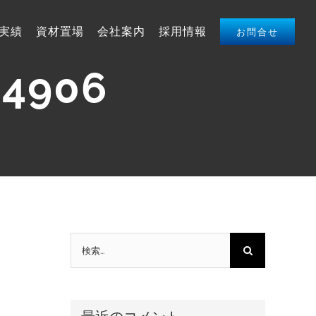
実績
資材置場
会社案内
採用情報
お問合せ
14906
検
索
…