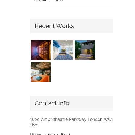
Recent Works
Contact Info
1600 Amphitheatre Parkway London WC1
1BA
Phone:
1.800.458.556