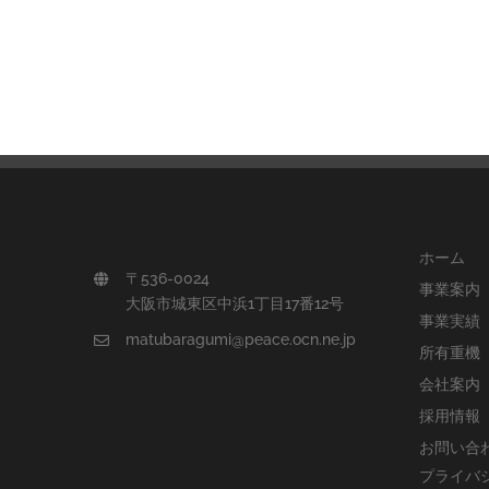
ホーム
〒536-0024
事業案内
大阪市城東区中浜1丁目17番12号
事業実績
matubaragumi@peace.ocn.ne.jp
所有重機
会社案内
採用情報
お問い合
プライバ