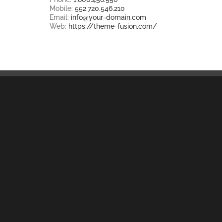
Mobile:
552.720.546.210
Email:
info@your-domain.com
Web:
https://theme-fusion.com/