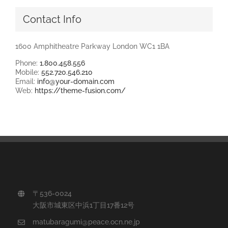
Contact Info
1600 Amphitheatre Parkway London WC1 1BA
Phone:
1.800.458.556
Mobile:
552.720.546.210
Email:
info@your-domain.com
Web:
https://theme-fusion.com/
〒536-0024
大阪市城東区中浜1丁目17番12号
matubaragumi@peace.ocn.ne.jp