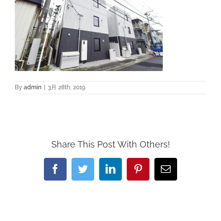
By
admin
|
3月 28th, 2019
Share This Post With Others!
Facebook
Twitter
LinkedIn
Pinterest
電
子
メ
ー
ル