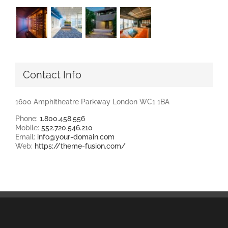
Contact Info
1600 Amphitheatre Parkway London WC1 1BA
Phone:
1.800.458.556
Mobile:
552.720.546.210
Email:
info@your-domain.com
Web:
https://theme-fusion.com/